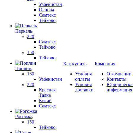
Узбекистан
Основа
Самтекс
Тейково
Перкаль
220
Самтекс
Тейково
150
Тейково
Как купить
Компания
Поплин
160
Условия
О компании
Узбекистан
оплаты
Контакты
220
Условия
Юридическа
Красная
доставки
информация
Талка
Китай
Самтекс
Рогожка
150
Тейково