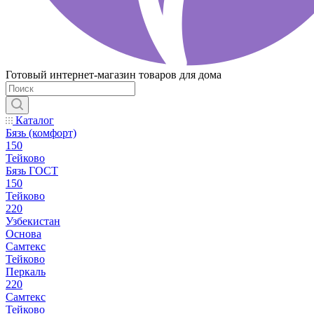
Готовый интернет-магазин товаров для дома
Каталог
Бязь (комфорт)
150
Тейково
Бязь ГОСТ
150
Тейково
220
Узбекистан
Основа
Самтекс
Тейково
Перкаль
220
Самтекс
Тейково