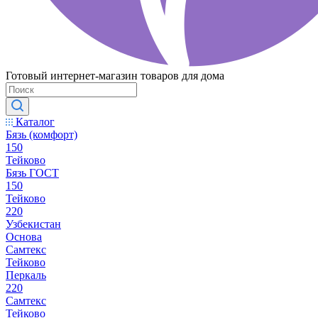
Готовый интернет-магазин товаров для дома
Каталог
Бязь (комфорт)
150
Тейково
Бязь ГОСТ
150
Тейково
220
Узбекистан
Основа
Самтекс
Тейково
Перкаль
220
Самтекс
Тейково