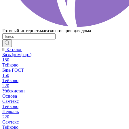
Готовый интернет-магазин товаров для дома
Каталог
Бязь (комфорт)
150
Тейково
Бязь ГОСТ
150
Тейково
220
Узбекистан
Основа
Самтекс
Тейково
Перкаль
220
Самтекс
Тейково