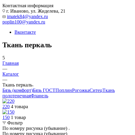
Контактная информация
г. Иваново, ул. Жиделева, 21
imatek84@yandex.ru
poplin100@yandex.ru
Вконтакте
Ткань перкаль
5
Главная
—
Каталог
—
Ткань перкаль
Бязь (комфорт)
Бязь ГОСТ
Поплин
Рогожка
Ситец
Ткань
полотенечная
Фланель
220
4 товара
150
1 товар
Фильтр
По номеру рисунка (убывание)
По номеру рисунка (убывание)