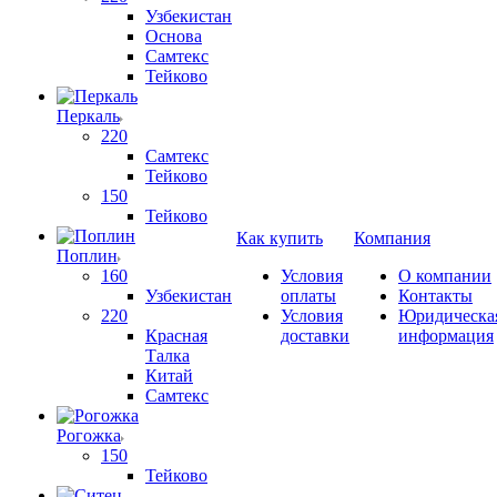
Узбекистан
Основа
Самтекс
Тейково
Перкаль
220
Самтекс
Тейково
150
Тейково
Как купить
Компания
Поплин
160
Условия
О компании
Узбекистан
оплаты
Контакты
220
Условия
Юридическа
Красная
доставки
информация
Талка
Китай
Самтекс
Рогожка
150
Тейково