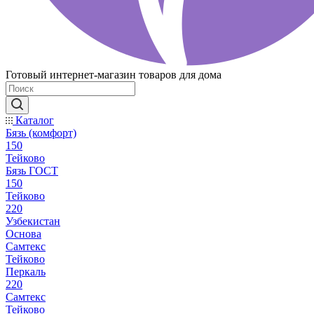
Готовый интернет-магазин товаров для дома
Каталог
Бязь (комфорт)
150
Тейково
Бязь ГОСТ
150
Тейково
220
Узбекистан
Основа
Самтекс
Тейково
Перкаль
220
Самтекс
Тейково