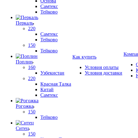
Основа
Самтекс
Тейково
Перкаль
220
Самтекс
Тейково
150
Тейково
Компа
Как купить
Поплин
160
Условия оплаты
Узбекистан
Условия доставки
220
Красная Талка
Китай
Самтекс
Рогожка
150
Тейково
Ситец
150