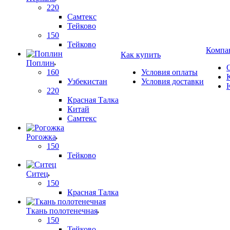
220
Самтекс
Тейково
150
Тейково
Компа
Как купить
Поплин
160
Условия оплаты
Узбекистан
Условия доставки
220
Красная Талка
Китай
Самтекс
Рогожка
150
Тейково
Ситец
150
Красная Талка
Ткань полотенечная
150
Тейково