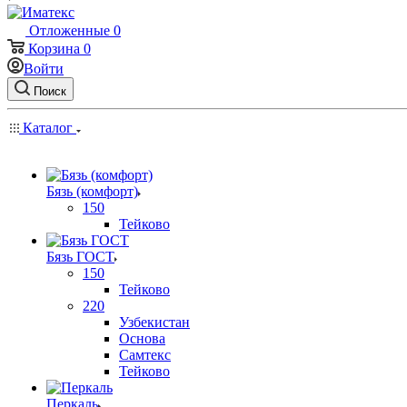
Отложенные
0
Корзина
0
Войти
Поиск
Каталог
Бязь (комфорт)
150
Тейково
Бязь ГОСТ
150
Тейково
220
Узбекистан
Основа
Самтекс
Тейково
Перкаль