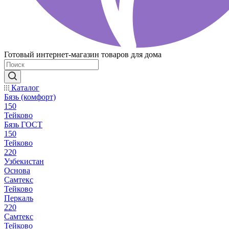
Готовый интернет-магазин товаров для дома
Каталог
Бязь (комфорт)
150
Тейково
Бязь ГОСТ
150
Тейково
220
Узбекистан
Основа
Самтекс
Тейково
Перкаль
220
Самтекс
Тейково