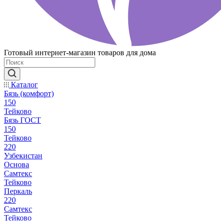
Готовый интернет-магазин товаров для дома
Каталог
Бязь (комфорт)
150
Тейково
Бязь ГОСТ
150
Тейково
220
Узбекистан
Основа
Самтекс
Тейково
Перкаль
220
Самтекс
Тейково