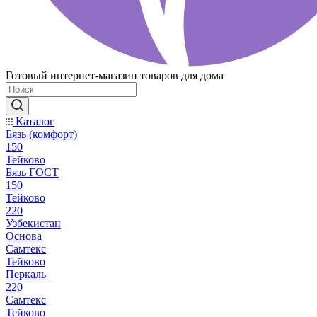
Готовый интернет-магазин товаров для дома
Каталог
Бязь (комфорт)
150
Тейково
Бязь ГОСТ
150
Тейково
220
Узбекистан
Основа
Самтекс
Тейково
Перкаль
220
Самтекс
Тейково