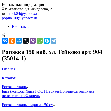
Контактная информация
г. Иваново, ул. Жиделева, 21
imatek84@yandex.ru
poplin100@yandex.ru
Вконтакте
Рогожка 150 наб. хл. Тейково арт. 904
(35014-1)
Главная
—
Каталог
—
Рогожка ткань
Бязь (комфорт)
Бязь ГОСТ
Перкаль
Поплин
Ситец
Ткань
полотенечная
Фланель
—
Рогожка ткань ширина 150 см
—