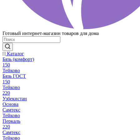
Готовый интернет-магазин товаров для дома
Каталог
Бязь (комфорт)
150
Тейково
Бязь ГОСТ
150
Тейково
220
Узбекистан
Основа
Самтекс
Тейково
Перкаль
220
Самтекс
Тейково